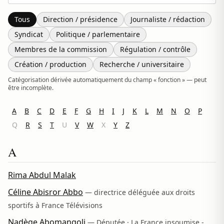
Filtres par fonction
Tous
Direction / présidence
Journaliste / rédaction
Syndicat
Politique / parlementaire
Membres de la commission
Régulation / contrôle
Création / production
Recherche / universitaire
Catégorisation dérivée automatiquement du champ « fonction » — peut
être incomplète.
A
B
C
D
E
F
G
H
I
J
K
L
M
N
O
P
Q
R
S
T
U
V
W
X
Y
Z
292 personnes affichées.
A
Rima Abdul Malak
Céline Abisror Abbo
— directrice déléguée aux droits
sportifs à France Télévisions
Nadège Abomangoli
— Députée · La France insoumise -