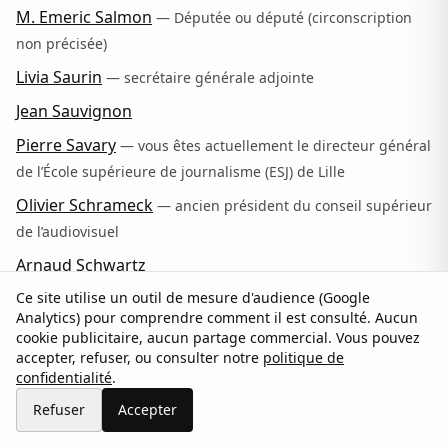
M. Emeric Salmon
— Députée ou député (circonscription
non précisée)
Livia Saurin
— secrétaire générale adjointe
Jean Sauvignon
Pierre Savary
— vous êtes actuellement le directeur général
de l’École supérieure de journalisme (ESJ) de Lille
Olivier Schrameck
— ancien président du conseil supérieur
de l’audiovisuel
Arnaud Schwartz
Patrick Sebastien
Ce site utilise un outil de mesure d'audience (Google
Analytics) pour comprendre comment il est consulté. Aucun
Fabienne Servan Schreiber
cookie publicitaire, aucun partage commercial. Vous pouvez
accepter, refuser, ou consulter notre
politique de
Anne Sicard
— Députée · Rassemblement National
confidentialité
.
Stéphane Sitbon-Gomez
— directeur des antennes et des
Refuser
Accepter
programmes de France Télévisions