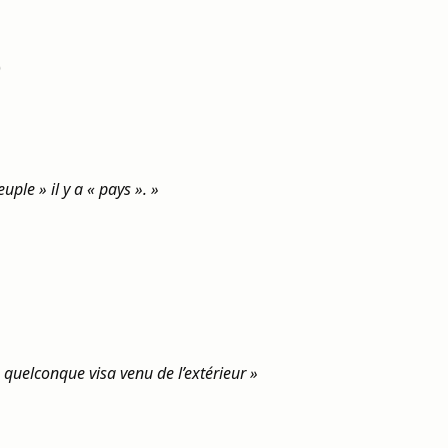
)
uple » il y a « pays ». »
 quelconque visa venu de l’extérieur »