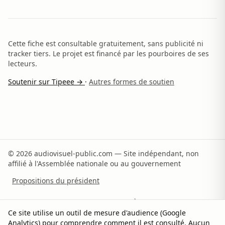
Cette fiche est consultable gratuitement, sans publicité ni
tracker tiers. Le projet est financé par les pourboires de ses
lecteurs.
Soutenir sur Tipeee →
·
Autres formes de soutien
© 2026 audiovisuel-public.com — Site indépendant, non
affilié à l'Assemblée nationale ou au gouvernement
Propositions du président
Recommandations du rapporteur
À propos
Ce site utilise un outil de mesure d'audience (Google
Analytics) pour comprendre comment il est consulté. Aucun
Méthodologie
Sources
Contact
Soutenir