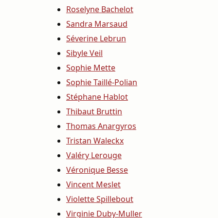
Roselyne Bachelot
Sandra Marsaud
Séverine Lebrun
Sibyle Veil
Sophie Mette
Sophie Taillé-Polian
Stéphane Hablot
Thibaut Bruttin
Thomas Anargyros
Tristan Waleckx
Valéry Lerouge
Véronique Besse
Vincent Meslet
Violette Spillebout
Virginie Duby-Muller