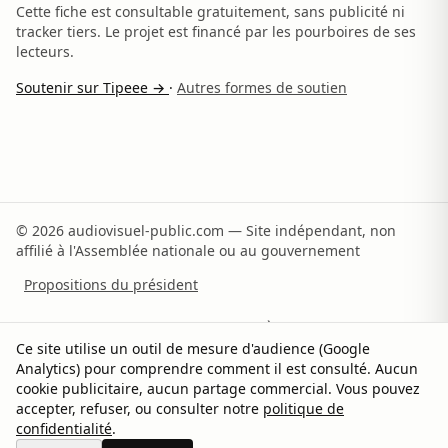
Cette fiche est consultable gratuitement, sans publicité ni
tracker tiers. Le projet est financé par les pourboires de ses
lecteurs.
Soutenir sur Tipeee →
·
Autres formes de soutien
© 2026 audiovisuel-public.com — Site indépendant, non
affilié à l'Assemblée nationale ou au gouvernement
Propositions du président
Recommandations du rapporteur
À propos
Ce site utilise un outil de mesure d'audience (Google
Analytics) pour comprendre comment il est consulté. Aucun
Méthodologie
Sources
Contact
Soutenir
cookie publicitaire, aucun partage commercial. Vous pouvez
accepter, refuser, ou consulter notre
politique de
Confidentialité
Gérer les cookies
confidentialité
.