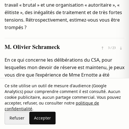
travail « brutal » et une organisation « autoritaire », «
élitiste », des inégalités de traitement et de très fortes
tensions. Rétrospectivement, estimez-vous vous être
trompés ?
M. Olivier Schrameck
↑
3 / 23
↓
En ce qui concerne les délibérations du CSA, pour
lesquelles mon devoir de réserve est maintenu, je peux
vous dire que l’expérience de Mme Ernotte a été
soigneusement, contradictoirement et collégialement
Ce site utilise un outil de mesure d'audience (Google
examinée à plusieurs reprises. Quant à porter une
Analytics) pour comprendre comment il est consulté. Aucun
appréciation sur la situation actuelle, comme je l’ai
cookie publicitaire, aucun partage commercial. Vous pouvez
accepter, refuser, ou consulter notre
politique de
indiqué d’emblée, je ne me considère pas comme
confidentialité
.
habilité à le faire.
Refuser
Accepter