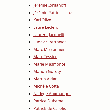
Jérémie Iordanoff
Jérémie Patrier-Leitus
Karl Olive
Laure Leclerc
Laurent Jacobelli
Ludovic Berthelot
Marc Missonnier
Marc Tessier
Marie Masmonteil
Marion Golléty
Martin Ajdari
Michèle Cotta
Nadège Abomangoli
Patrice Duhamel
Patrick de Carolis