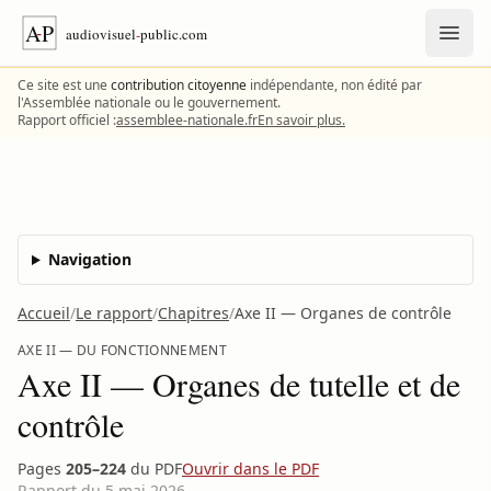
Aller au contenu
Ce site est une
contribution citoyenne
indépendante, non édité par
l'Assemblée nationale ou le gouvernement.
Rapport officiel :
assemblee-nationale.fr
En savoir plus.
Navigation
Accueil
/
Le rapport
/
Chapitres
/
Axe II — Organes de contrôle
AXE II — DU FONCTIONNEMENT
Axe II — Organes de tutelle et de
contrôle
Pages
205–224
du PDF
Ouvrir dans le PDF
Rapport du 5 mai 2026