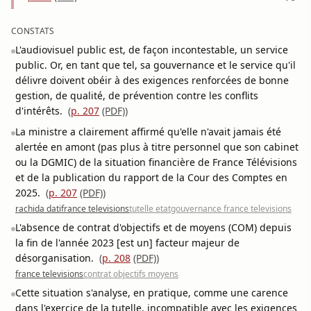
CONSTATS
L'audiovisuel public est, de façon incontestable, un service
public. Or, en tant que tel, sa gouvernance et le service qu'il
délivre doivent obéir à des exigences renforcées de bonne
gestion, de qualité, de prévention contre les conflits
d'intérêts.
(
p. 207
(PDF)
)
La ministre a clairement affirmé qu'elle n'avait jamais été
alertée en amont (pas plus à titre personnel que son cabinet
ou la DGMIC) de la situation financière de France Télévisions
et de la publication du rapport de la Cour des Comptes en
2025.
(
p. 207
(PDF)
)
rachida dati
france televisions
tutelle etat
gouvernance france televisions
L'absence de contrat d'objectifs et de moyens (COM) depuis
la fin de l'année 2023 [est un] facteur majeur de
désorganisation.
(
p. 208
(PDF)
)
france televisions
contrat objectifs moyens
Cette situation s'analyse, en pratique, comme une carence
dans l'exercice de la tutelle, incompatible avec les exigences