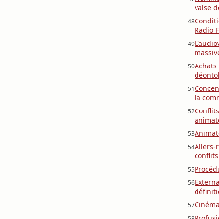
valse d
Conditi
48
Radio 
L'audio
49
massive
Achats
50
déontol
Concent
51
la comm
Conflit
52
animat
Animat
53
Allers-
54
conflits
Procédu
55
Externa
56
définit
Cinéma,
57
Profusi
58