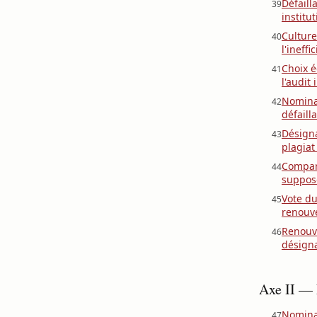
Défaill
39
institu
Culture
40
l'ineff
Choix é
41
l'audit
Nominat
42
défaill
Désigna
43
plagiat
Compara
44
suppos
Vote du
45
renouv
Renouve
46
désigna
Axe II —
Nominat
47