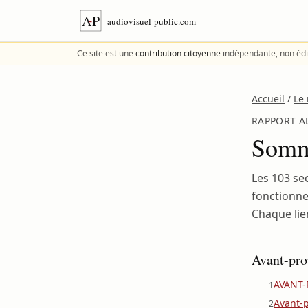
Aller au contenu
Ce site est une
contribution citoyenne
indépendante, non édi
Accueil
/
Le 
RAPPORT AL
Somma
Les 103 se
fonctionne
Chaque lie
Avant-pro
AVANT-
1
Avant-p
2