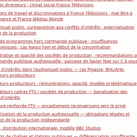
es directeurs ; climat social France Télévisions
ons de travail et discriminations à France Télévisions ; mal-être à
France et France Médias Monde
visuel public, surexposition aux conflits d'intérêts ; externalisation
 de la production
 de programmes hors commande publique ; insuffisances
ogiques ; cas Nagui Fam et début de la concentration
ration et opacité des sociétés de production ; recommandations s
ande publique audiovisuelle ; passage de Xavier Niel sur C à vou
s d'intérêts dans l'audiovisuel public — cas Pigasse, BHL/Arte,
eurs-producteurs
eurs-producteurs : rémunérations, opacité, modèle problématique
retours cadres FTV / sociétés de production — banalisation des
 d'intérêts
re renforcée FTV — encadrement reconversions vers le privé
lisation de la production audiovisuelle — obligations légales et
ion de la production indépendante
 distribution internationale, modèle BBC Studios
on de chaînes et stations publiques — différenciation insuffisante