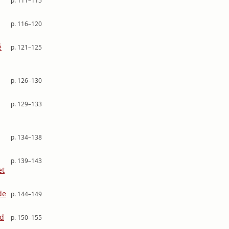
p. 111–115
p. 116–120
é
p. 121–125
p. 126–130
p. 129–133
p. 134–138
p. 139–143
et
de
p. 144–149
nd
p. 150–155