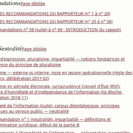
dations
Page dédiée
DES RECOMMANDATIONS DU RAPPORTEUR (n° 1 à n° 20)
DES RECOMMANDATIONS DU RAPPORTEUR (n° 20 à n° 58)
andations n° 58 (suite) à n° 69 ; INTRODUCTION du rapport
eutralité
Page dédiée
 d'expression, pluralisme, impartialité — notions fondatrices et
nce du principe de pluralisme
sme — externe vs interne, mise en œuvre opérationnelle (règle des
iers, délibération 2017-62)
sme en période électorale, jurisprudence Conseil d'État (RSF),
e d'honnêteté et d'indépendance de l'information (loi Bloche,
ation 2018-11)
té de l'information (suite), corpus déontologique, principes
ques au service public — neutralité
ndation n° 1 (neutralité), impartialité — définitions et
mination juridique, début de la partie B
ments à l'honnêteté de l'information — présentation incomplète