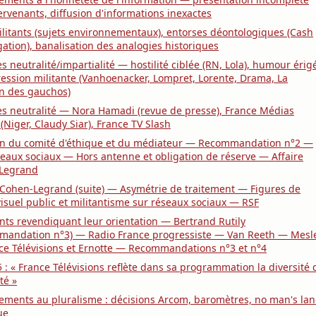
ervenants, diffusion d'informations inexactes
ilitants (sujets environnementaux), entorses déontologiques (Cash
gation), banalisation des analogies historiques
es neutralité/impartialité — hostilité ciblée (RN, Lola), humour érig
ession militante (Vanhoenacker, Lompret, Lorente, Drama, La
n des gauchos)
es neutralité — Nora Hamadi (revue de presse), France Médias
Niger, Claudy Siar), France TV Slash
on du comité d'éthique et du médiateur — Recommandation n°2 —
eaux sociaux — Hors antenne et obligation de réserve — Affaire
Legrand
 Cohen-Legrand (suite) — Asymétrie de traitement — Figures de
visuel public et militantisme sur réseaux sociaux — RSF
nts revendiquant leur orientation — Bertrand Rutily
mandation n°3) — Radio France progressiste — Van Reeth — Mesl
e Télévisions et Ernotte — Recommandations n°3 et n°4
5 : « France Télévisions reflète dans sa programmation la diversité 
té »
ments au pluralisme : décisions Arcom, baromètres, no man's la
ue