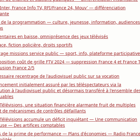
Inter, France Info TV, RFI/France 24, Mouv' — différenciation
sante
 de la programmation — culture, jeunesse, information, audiences
os
taires en baisse, omniprésence des jeux télévisés
ce, fiction policière, droits sportifs
age missions service public — sport, info, plateforme participative
sition coût de grille FTV 2024 — suppression France 4 et France 
fusion France 2/5
ssaire recentrage de l'audiovisuel public sur sa vocation
ncement initialement assuré par les téléspectateurs via la
ution à l'audiovisuel public et désormais transféré à l'ensemble de
buables
Télévisions, une situation financière alarmante fruit de multiples
t de mécanismes de contrôles défaillants
Télévisions accumule un déficit inquiétant — Une communication
euse — Des artifices comptables
s de la prime de performance — Plans d'économies — Radio France
gilités