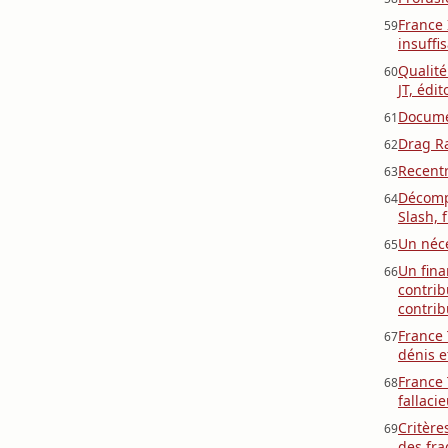
France 
59
insuffi
Qualité
60
JT, édit
Documen
61
Drag Ra
62
Recentr
63
Décompo
64
Slash, 
Un néce
65
Un fina
66
contrib
contri
France 
67
dénis e
France 
68
fallaci
Critère
69
des fra