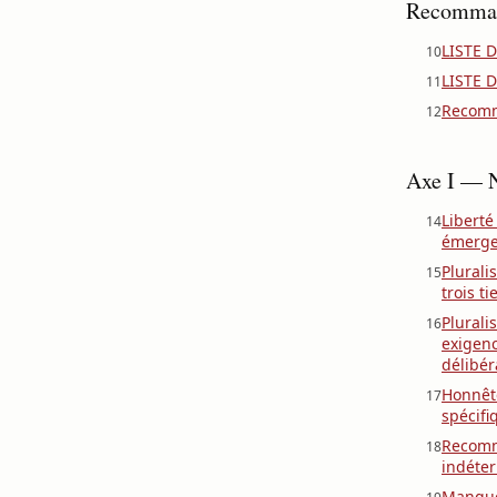
Recomman
LISTE 
10
LISTE 
11
Recomm
12
Axe I — N
Liberté
14
émerge
Plurali
15
trois t
Plurali
16
exigenc
délibér
Honnête
17
spécifi
Recomma
18
indéter
Manque