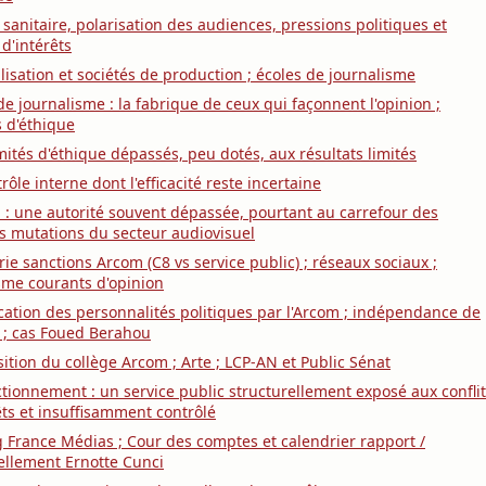
sanitaire, polarisation des audiences, pressions politiques et
 d'intérêts
lisation et sociétés de production ; écoles de journalisme
de journalisme : la fabrique de ceux qui façonnent l'opinion ;
 d'éthique
ités d'éthique dépassés, peu dotés, aux résultats limités
rôle interne dont l'efficacité reste incertaine
 : une autorité souvent dépassée, pourtant au carrefour des
 mutations du secteur audiovisuel
ie sanctions Arcom (C8 vs service public) ; réseaux sociaux ;
sme courants d'opinion
ication des personnalités politiques par l'Arcom ; indépendance de
 ; cas Foued Berahou
tion du collège Arcom ; Arte ; LCP-AN et Public Sénat
tionnement : un service public structurellement exposé aux confli
êts et insuffisamment contrôlé
 France Médias ; Cour des comptes et calendrier rapport /
ellement Ernotte Cunci