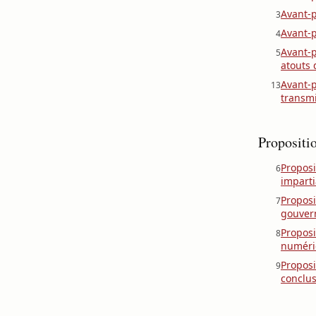
Avant-p
3
Avant-p
4
Avant-p
5
atouts 
Avant-p
13
transmi
Propositi
Proposi
6
imparti
Proposi
7
gouver
Proposi
8
numéri
Proposi
9
conclus