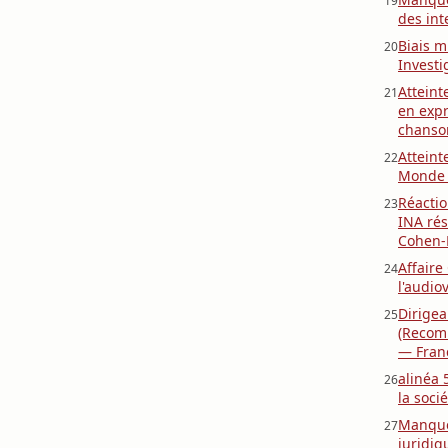
19
des int
Biais m
20
Investi
Atteint
21
en expr
chanso
Atteint
22
Monde (
Réacti
23
INA rés
Cohen-
Affaire
24
l'audio
Dirigea
25
(Recom
— Franc
alinéa 
26
la socié
Manque
27
juridiq