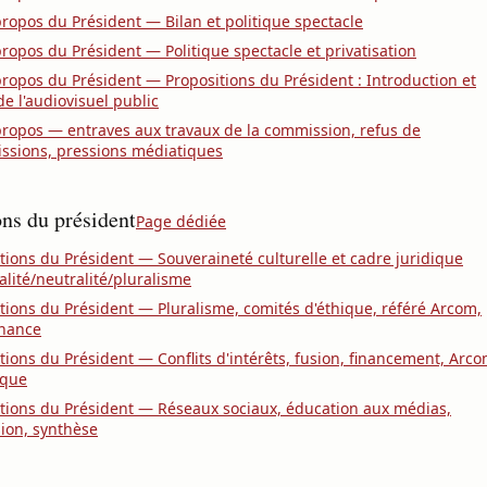
ropos du Président — Bilan et politique spectacle
ropos du Président — Politique spectacle et privatisation
ropos du Président — Propositions du Président : Introduction et
de l'audiovisuel public
ropos — entraves aux travaux de la commission, refus de
ssions, pressions médiatiques
ons du président
Page dédiée
tions du Président — Souveraineté culturelle et cadre juridique
alité/neutralité/pluralisme
tions du Président — Pluralisme, comités d'éthique, référé Arcom,
nance
tions du Président — Conflits d'intérêts, fusion, financement, Arc
que
tions du Président — Réseaux sociaux, éducation aux médias,
ion, synthèse