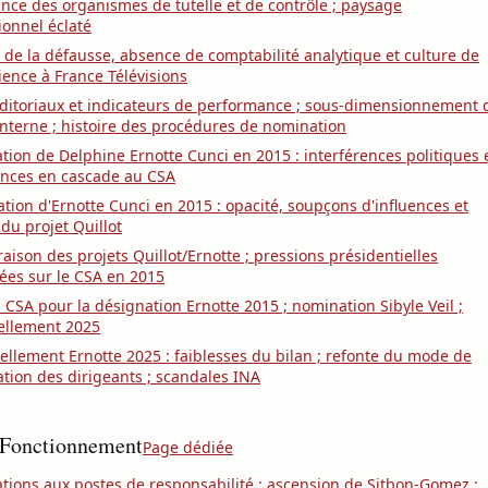
ance des organismes de tutelle et de contrôle ; paysage
tionnel éclaté
 de la défausse, absence de comptabilité analytique et culture de
icience à France Télévisions
ditoriaux et indicateurs de performance ; sous-dimensionnement 
 interne ; histoire des procédures de nomination
ion de Delphine Ernotte Cunci en 2015 : interférences politiques 
ances en cascade au CSA
tion d'Ernotte Cunci en 2015 : opacité, soupçons d'influences et
 du projet Quillot
ison des projets Quillot/Ernotte ; pressions présidentielles
ées sur le CSA en 2015
 CSA pour la désignation Ernotte 2015 ; nomination Sibyle Veil ;
ellement 2025
llement Ernotte 2025 : faiblesses du bilan ; refonte du mode de
tion des dirigeants ; scandales INA
 Fonctionnement
Page dédiée
ions aux postes de responsabilité ; ascension de Sitbon-Gomez ;