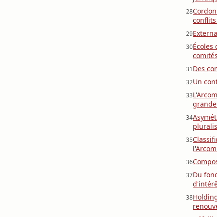
Cordon 
28
conflits
Externa
29
Écoles 
30
comités
Des com
31
Un cont
32
L'Arcom
33
grandes
Asymétr
34
plurali
Classif
35
l'Arcom
Composi
36
Du fonc
37
d'intér
Holding
38
renouv