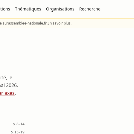
tions
Thématiques
Organisations
Recherche
le sur
assemblee-nationale.fr
.
En savoir plus.
té, le
ai 2026
.
ar axes
.
p. 8–14
p. 15–19