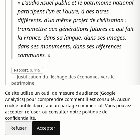
« L'audiovisuel public et le patrimoine national
participent l'un et l'autre, à des titres
différents, d'un même projet de civilisation :
transmettre aux générations futures ce qui fait
la France, dans sa langue, dans ses images,
dans ses monuments, dans ses références
communes. »
Rapport, p. 419
— Justification du fléchage des économies vers le
patrimoine.
Ce site utilise un outil de mesure d'audience (Google
Analytics) pour comprendre comment il est consulté. Aucun
cookie publicitaire, aucun partage commercial. Vous pouvez
« Sur la réduction de l'avantage fiscal des
accepter, refuser, ou consulter notre
politique de
journalistes, je pense que vous avez vu que la
confidentialité
.
proposition est assez mesurée. [...] quand ça
Refuser
Accepter
concerne des journalistes dont le salaire brut