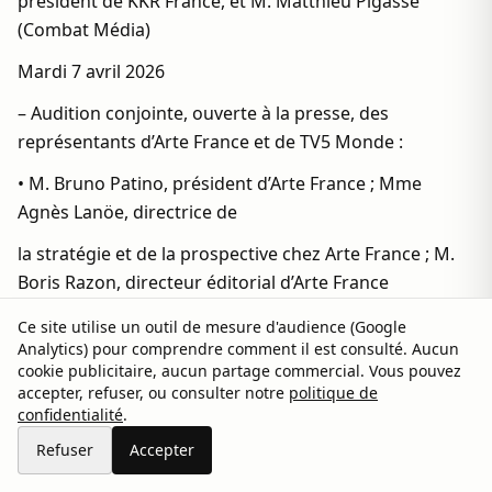
président de KKR France, et M. Matthieu Pigasse
(Combat Média)
Mardi 7 avril 2026
– Audition conjointe, ouverte à la presse, des
représentants d’Arte France et de TV5 Monde :
• M. Bruno Patino, président d’Arte France ; Mme
Agnès Lanöe, directrice de
la stratégie et de la prospective chez Arte France ; M.
Boris Razon, directeur éditorial d’Arte France
• Mme Kim Younes, directrice générale de TV5 Monde ;
Ce site utilise un outil de mesure d'audience (Google
Analytics) pour comprendre comment il est consulté. Aucun
M. Thomas Derobe,
cookie publicitaire, aucun partage commercial. Vous pouvez
secrétaire général de TV5 Monde ; M. Philippe Antoine,
accepter, refuser, ou consulter notre
politique de
confidentialité
.
directeur de l’information de TV5 Monde
Refuser
Accepter
– Audition, ouverte à la presse, de M. Bruno Lasserre,