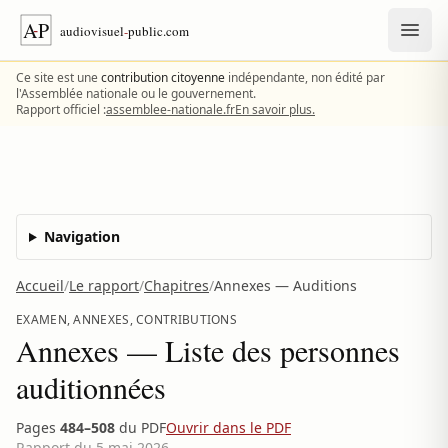
Aller au contenu
Ce site est une
contribution citoyenne
indépendante, non édité par
l'Assemblée nationale ou le gouvernement.
Rapport officiel :
assemblee-nationale.fr
En savoir plus.
Navigation
Accueil
/
Le rapport
/
Chapitres
/
Annexes — Auditions
EXAMEN, ANNEXES, CONTRIBUTIONS
Annexes — Liste des personnes
auditionnées
Pages
484–508
du PDF
Ouvrir dans le PDF
Rapport du 5 mai 2026