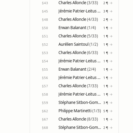
Charles Alloncle
(3/33)
→
2 ¶
§43
Jérémie Patrier-Leitus
(4/31)
→
3 ¶
§45
Charles Alloncle
(4/33)
→
2 ¶
§48
Erwan Balanant
(1/4)
→
1 ¶
§50
Charles Alloncle
(5/33)
→
1 ¶
§51
Aurélien Saintoul
(1/2)
→
1 ¶
§52
Charles Alloncle
(6/33)
→
1 ¶
§53
Jérémie Patrier-Leitus
(5/31)
→
1 ¶
§54
Erwan Balanant
(2/4)
→
1 ¶
§55
Jérémie Patrier-Leitus
(6/31)
→
1 ¶
§56
Charles Alloncle
(7/33)
→
1 ¶
§57
Jérémie Patrier-Leitus
(7/31)
→
1 ¶
§58
Stéphane Sitbon-Gomez
(5/21)
→
3 ¶
§59
Philippe Martinetti
(1/3)
→
5 ¶
§62
Charles Alloncle
(8/33)
→
1 ¶
§67
Stéphane Sitbon-Gomez
(6/21)
→
2 ¶
§68