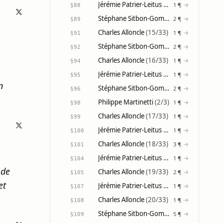
Jérémie Patrier-Leitus
(13/31)
→
1 ¶
§88
Stéphane Sitbon-Gomez
(10/21)
→
2 ¶
§89
Charles Alloncle
(15/33)
→
1 ¶
§91
Stéphane Sitbon-Gomez
(11/21)
→
2 ¶
§92
Charles Alloncle
(16/33)
→
1 ¶
§94
Jérémie Patrier-Leitus
(14/31)
→
1 ¶
§95
n
Stéphane Sitbon-Gomez
(12/21)
→
2 ¶
§96
Philippe Martinetti
(2/3)
→
1 ¶
§98
Charles Alloncle
(17/33)
→
1 ¶
§99
Jérémie Patrier-Leitus
(15/31)
→
1 ¶
§100
Charles Alloncle
(18/33)
→
3 ¶
§101
Jérémie Patrier-Leitus
(16/31)
→
1 ¶
§104
 de
Charles Alloncle
(19/33)
→
2 ¶
§105
et
Jérémie Patrier-Leitus
(17/31)
→
1 ¶
§107
Charles Alloncle
(20/33)
→
1 ¶
§108
Stéphane Sitbon-Gomez
(13/21)
→
5 ¶
§109