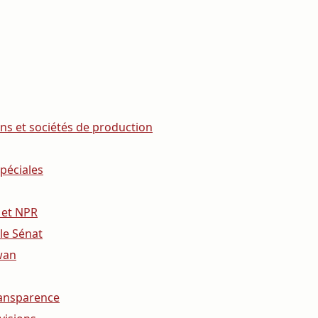
ons et sociétés de production
péciales
 et NPR
le Sénat
wan
transparence