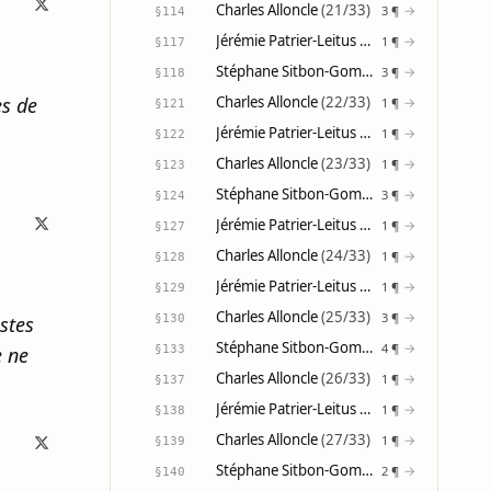
Charles Alloncle
(21/33)
→
3 ¶
§114
Jérémie Patrier-Leitus
(18/31)
→
1 ¶
§117
Stéphane Sitbon-Gomez
(14/21)
→
3 ¶
§118
es de
Charles Alloncle
(22/33)
→
1 ¶
§121
Jérémie Patrier-Leitus
(19/31)
→
1 ¶
§122
Charles Alloncle
(23/33)
→
1 ¶
§123
Stéphane Sitbon-Gomez
(15/21)
→
3 ¶
§124
Jérémie Patrier-Leitus
(20/31)
→
1 ¶
§127
Charles Alloncle
(24/33)
→
1 ¶
§128
Jérémie Patrier-Leitus
(21/31)
→
1 ¶
§129
Charles Alloncle
(25/33)
→
3 ¶
stes
§130
Stéphane Sitbon-Gomez
(16/21)
→
4 ¶
e ne
§133
Charles Alloncle
(26/33)
→
1 ¶
§137
Jérémie Patrier-Leitus
(22/31)
→
1 ¶
§138
Charles Alloncle
(27/33)
→
1 ¶
§139
Stéphane Sitbon-Gomez
(17/21)
→
2 ¶
§140