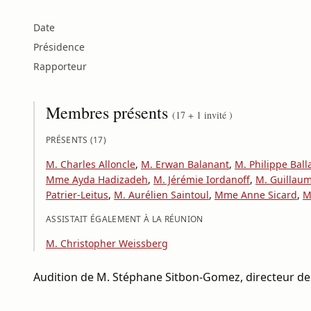
Date
Présidence
Rapporteur
Membres présents
(17 + 1 invité )
PRÉSENTS (17)
M. Charles Alloncle
,
M. Erwan Balanant
,
M. Philippe Ball
Mme Ayda Hadizadeh
,
M. Jérémie Iordanoff
,
M. Guillau
Patrier-Leitus
,
M. Aurélien Saintoul
,
Mme Anne Sicard
,
M
ASSISTAIT ÉGALEMENT À LA RÉUNION
M. Christopher Weissberg
Audition de M. Stéphane Sitbon-Gomez, directeur de