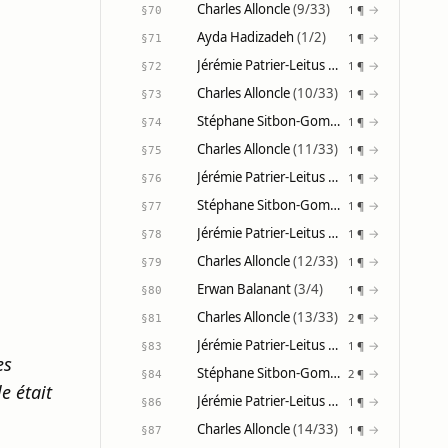
Charles Alloncle
(9/33)
→
1 ¶
§70
Ayda Hadizadeh
(1/2)
→
1 ¶
§71
Jérémie Patrier-Leitus
(8/31)
→
1 ¶
§72
Charles Alloncle
(10/33)
→
1 ¶
§73
Stéphane Sitbon-Gomez
(7/21)
→
1 ¶
§74
Charles Alloncle
(11/33)
→
1 ¶
§75
Jérémie Patrier-Leitus
(9/31)
→
1 ¶
§76
Stéphane Sitbon-Gomez
(8/21)
→
1 ¶
§77
Jérémie Patrier-Leitus
(10/31)
→
1 ¶
§78
Charles Alloncle
(12/33)
→
1 ¶
§79
Erwan Balanant
(3/4)
→
1 ¶
§80
Charles Alloncle
(13/33)
→
2 ¶
§81
Jérémie Patrier-Leitus
(11/31)
→
1 ¶
§83
es
Stéphane Sitbon-Gomez
(9/21)
→
2 ¶
§84
e était
Jérémie Patrier-Leitus
(12/31)
→
1 ¶
§86
Charles Alloncle
(14/33)
→
1 ¶
§87