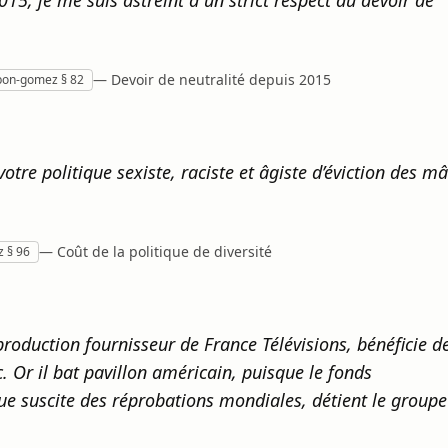
15, je me suis astreint à un strict respect du devoir de
— Devoir de neutralité depuis 2015
tbon-gomez § 82
tre politique sexiste, raciste et âgiste d’éviction des mâ
— Coût de la politique de diversité
z § 96
oduction fournisseur de France Télévisions, bénéficie d
. Or il bat pavillon américain, puisque le fonds
ue suscite des réprobations mondiales, détient le groupe