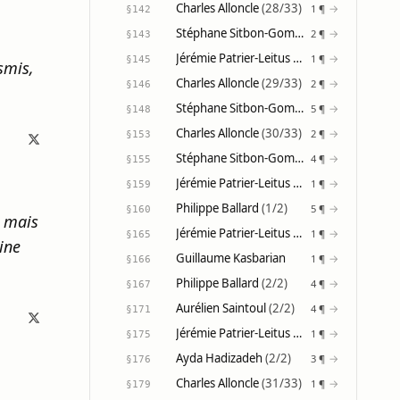
Charles Alloncle
(28/33)
→
1 ¶
§142
Stéphane Sitbon-Gomez
(18/21)
→
2 ¶
§143
Jérémie Patrier-Leitus
(23/31)
→
1 ¶
§145
smis,
Charles Alloncle
(29/33)
→
2 ¶
§146
Stéphane Sitbon-Gomez
(19/21)
→
5 ¶
§148
Charles Alloncle
(30/33)
→
2 ¶
§153
Stéphane Sitbon-Gomez
(20/21)
→
4 ¶
§155
Jérémie Patrier-Leitus
(24/31)
→
1 ¶
§159
Philippe Ballard
(1/2)
→
5 ¶
§160
, mais
Jérémie Patrier-Leitus
(25/31)
→
1 ¶
§165
aine
Guillaume Kasbarian
→
1 ¶
§166
Philippe Ballard
(2/2)
→
4 ¶
§167
Aurélien Saintoul
(2/2)
→
4 ¶
§171
Jérémie Patrier-Leitus
(26/31)
→
1 ¶
§175
Ayda Hadizadeh
(2/2)
→
3 ¶
§176
Charles Alloncle
(31/33)
→
1 ¶
§179