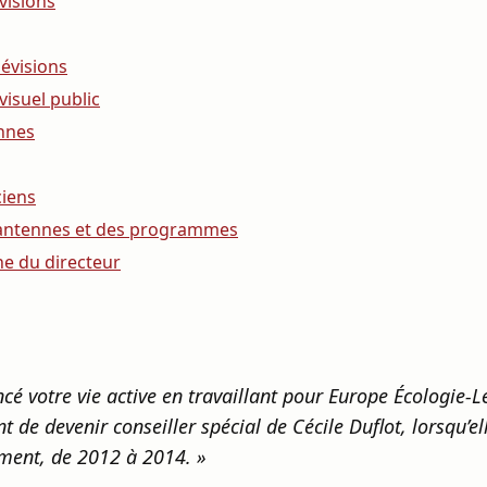
visions
évisions
visuel public
ennes
ciens
s antennes et des programmes
ne du directeur
 votre vie active en travaillant pour Europe Écologie-L
t de devenir conseiller spécial de Cécile Duflot, lorsqu’ell
gement, de 2012 à 2014. »