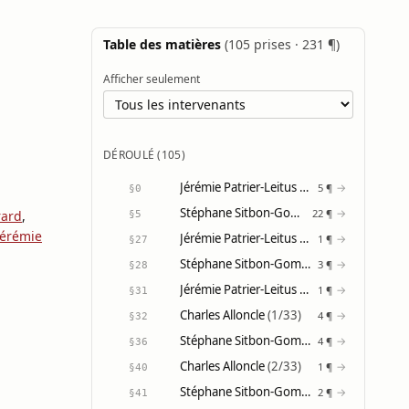
Table des matières
(105 prises · 231 ¶)
Afficher seulement
DÉROULÉ (105)
Jérémie Patrier-Leitus
(1/31)
→
5 ¶
§0
Stéphane Sitbon-Gomez
(1/21)
→
22 ¶
rard
,
§5
Jérémie
Jérémie Patrier-Leitus
(2/31)
→
1 ¶
§27
Stéphane Sitbon-Gomez
(2/21)
→
3 ¶
§28
Jérémie Patrier-Leitus
(3/31)
→
1 ¶
§31
Charles Alloncle
(1/33)
→
4 ¶
§32
Stéphane Sitbon-Gomez
(3/21)
→
4 ¶
§36
Charles Alloncle
(2/33)
→
1 ¶
§40
Stéphane Sitbon-Gomez
(4/21)
→
2 ¶
§41