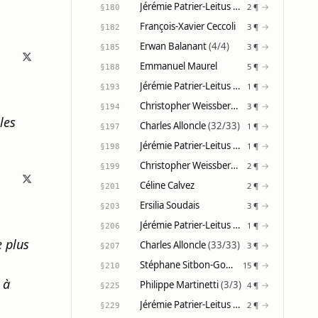
Jérémie Patrier-Leitus
(27/31)
→
2 ¶
§180
François-Xavier Ceccoli
→
3 ¶
§182
Erwan Balanant
(4/4)
→
3 ¶
§185
Emmanuel Maurel
→
5 ¶
§188
Jérémie Patrier-Leitus
(28/31)
→
1 ¶
§193
Christopher Weissberg
(1/2)
→
3 ¶
§194
les
Charles Alloncle
(32/33)
→
1 ¶
§197
Jérémie Patrier-Leitus
(29/31)
→
1 ¶
§198
Christopher Weissberg
(2/2)
→
2 ¶
§199
Céline Calvez
→
2 ¶
§201
Ersilia Soudais
→
3 ¶
§203
Jérémie Patrier-Leitus
(30/31)
→
1 ¶
§206
e plus
Charles Alloncle
(33/33)
→
3 ¶
§207
Stéphane Sitbon-Gomez
(21/21)
→
15 ¶
§210
 à
Philippe Martinetti
(3/3)
→
4 ¶
§225
Jérémie Patrier-Leitus
(31/31)
→
2 ¶
§229