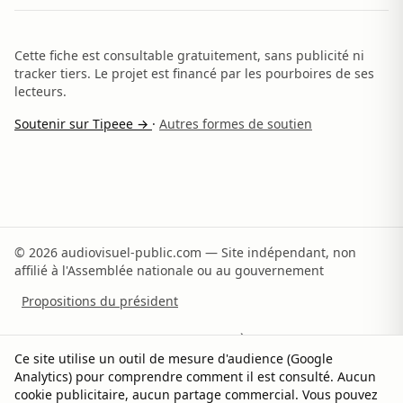
Cette fiche est consultable gratuitement, sans publicité ni
tracker tiers. Le projet est financé par les pourboires de ses
lecteurs.
Soutenir sur Tipeee →
·
Autres formes de soutien
© 2026 audiovisuel-public.com — Site indépendant, non
affilié à l'Assemblée nationale ou au gouvernement
Propositions du président
Recommandations du rapporteur
À propos
Ce site utilise un outil de mesure d'audience (Google
Analytics) pour comprendre comment il est consulté. Aucun
Méthodologie
Sources
Contact
Soutenir
cookie publicitaire, aucun partage commercial. Vous pouvez