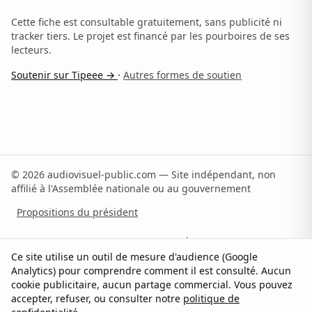
Cette fiche est consultable gratuitement, sans publicité ni
tracker tiers. Le projet est financé par les pourboires de ses
lecteurs.
Soutenir sur Tipeee →
·
Autres formes de soutien
© 2026 audiovisuel-public.com — Site indépendant, non
affilié à l'Assemblée nationale ou au gouvernement
Propositions du président
Recommandations du rapporteur
À propos
Ce site utilise un outil de mesure d'audience (Google
Analytics) pour comprendre comment il est consulté. Aucun
Méthodologie
Sources
Contact
Soutenir
cookie publicitaire, aucun partage commercial. Vous pouvez
accepter, refuser, ou consulter notre
politique de
Confidentialité
Gérer les cookies