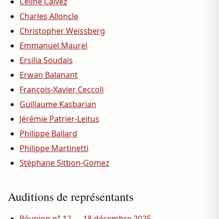
Céline Calvez
Charles Alloncle
Christopher Weissberg
Emmanuel Maurel
Ersilia Soudais
Erwan Balanant
François-Xavier Ceccoli
Guillaume Kasbarian
Jérémie Patrier-Leitus
Philippe Ballard
Philippe Martinetti
Stéphane Sitbon-Gomez
Auditions de représentants
Réunion n° 12 — 18 décembre 2025