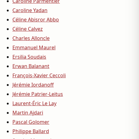
Caroline Parmentier
Caroline Yadan
Céline Abisror Abbo
Céline Calvez
Charles Alloncle
Emmanuel Maurel
Ersilia Soudais
Erwan Balanant
François-Xavier Ceccoli
Jérémie Iordanoff
Jérémie Patrier-Leitus
Laurent-Éric Le Lay
Martin Ajdari
Pascal Golomer
Philippe Ballard