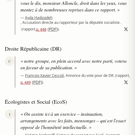
vous le dis, monsieur Alloncle, droit dans les yeux, vous
mentez à de nombreuses reprises dans ce rapport. »
—
Ayda Hadizadeh
, Accusation directe au rapporteur par la députée socialiste.
(PDF)
(rapport,
).
p. 448
Droite Républicaine (DR)
« notre groupe, en plein accord avec notre parti, votera
C
en faveur de sa publication. »
—
François-Xavier Ceccoli
, Annonce du vote pour de DR.
(rapport,
(PDF)
).
p. 449
Écologistes et Social (EcoS)
« On assiste ici à un exercice – insinuation,
I
arrangements avec les faits, mensonges – qui est l'exact
opposé de l'honnêteté intellectuelle. »