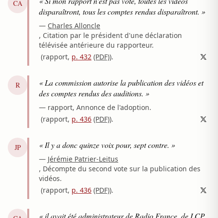
« Si mon rapport n'est pas voté, toutes les vidéos
CA
disparaîtront, tous les comptes rendus disparaîtront. »
—
Charles Alloncle
, Citation par le président d'une déclaration
télévisée antérieure du rapporteur.
(rapport,
p. 432
(PDF)
)
.
« La commission autorise la publication des vidéos et
R
des comptes rendus des auditions. »
—
rapport
, Annonce de l'adoption.
(rapport,
p. 436
(PDF)
)
.
« Il y a donc quinze voix pour, sept contre. »
JP
—
Jérémie Patrier-Leitus
, Décompte du second vote sur la publication des
vidéos.
(rapport,
p. 436
(PDF)
)
.
« il avait été administrateur de Radio France, de LCP