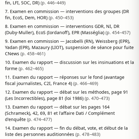
fin, LFI, SOC, DR)
(p. 446–449)
Examen en commission — interventions des groupes (DR
fin, EcoS, Dem, HOR)
(p. 450–453)
Examen en commission — interventions GDR, NI, DR
(Duby-Muller), EcoS (Iordanoff), EPR (Masséglia)
(p. 454–457)
Examen en commission — Jacobelli (RN), Weissberg (EPR),
Yadan (EPR), Mazaury (LIOT), suspension de séance pour fuite
CNews
(p. 458–461)
Examen du rapport — discussion sur les insinuations et la
forme
(p. 462–465)
Examen du rapport — réponses sur le fond (avantage
fiscal journalistes, C2I, France 4)
(p. 466–469)
Examen du rapport — débat sur les méthodes, page 91
(Les Incorrectibles), page 81 (loi 1986)
(p. 470–473)
Examen du rapport — débat sur les pages 164
(Schrameck), 42, 69, 81 et l'affaire Dati / Complément
d'enquête
(p. 474–477)
Examen du rapport — fin du débat, vote, et début de la
liste des personnes auditionnées
(p. 478–483)