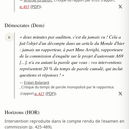
—
Jérémie Iordanoff
, Critique du rapport par EcoS.
(rapport,
(PDF)
).
p. 457
Démocrates (Dem)
« deux minutes par audition, c'est du jamais vu ! Cela a
B
fait l'objet d'un décompte dans un article du Monde d'hier
: jamais un rapporteur, à part Mme Arrighi, rapporteure
de la commission d'enquête sur le projet d'autoroute A69
[...], n'a eu autant la parole que vous : vos interventions
représentent 20 % du temps de parole cumulé, qui inclut
questions et réponses ! »
—
Erwan Balanant
, Critique du temps de parole monopolisé par le rapporteur.
(PDF)
(rapport,
).
p. 427
Horizons (HOR)
Intervention reproduite dans le compte rendu de l'examen en
commission (p. 425-489).