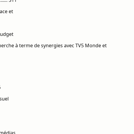
...... 311
ace et
 budget
herche à terme de synergies avec TV5 Monde et
6
suel
s médias