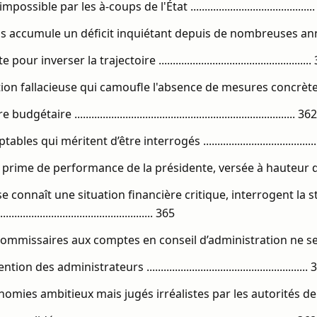
ible par les à-coups de l'État ...........................................
ions accumule un déficit inquiétant depuis de nombreuses an
 inverser la trajectoire .....................................................
ion fallacieuse qui camoufle l'absence de mesures concrèt
taire .............................................................................. 362
les qui méritent d’être interrogés ........................................
 la prime de performance de la présidente, versée à hauteur 
se connaît une situation financière critique, interrogent la 
........................................................ 365
s commissaires aux comptes en conseil d’administration ne 
on des administrateurs .........................................................
onomies ambitieux mais jugés irréalistes par les autorités de