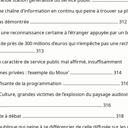
nde station généraliste du service public ................................
une chaîne d’information en continu qui peine à trouver sa pl
ntrée ............................................................................. 312
24 : une reconnaissance certaine à l’étranger appuyée par un
de près de 300 millions d’euros qui n’empêche pas une rec
.......................... 313
u caractère de service public mal affirmé, insuffisamment
privées : l’exemple du Mouv’ ..................................... 314
te de la programmation .................................................. 31
a Culture, grandes victimes de l’explosion du paysage audiovi
...................................................................................... 316
t ................................................................................. 318
ublique qui peine à se différencier de celle diffusée sur le