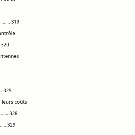
...... 319
ontrôle
. 320
 antennes
... 325
 leurs coûts
.... 328
..... 329