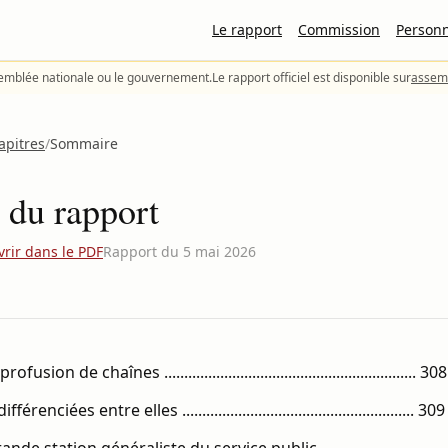
Le rapport
Commission
Person
semblée nationale ou le gouvernement.
Le rapport officiel est disponible sur
assemb
apitres
/
Sommaire
du rapport
rir dans le PDF
Rapport du 5 mai 2026
on de chaînes ............................................................... 308
nciées entre elles .......................................................... 309