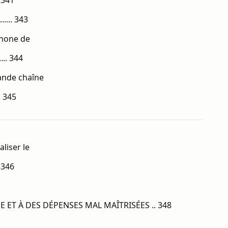
.. 341
..... 343
phone de
... 344
rande chaîne
.. 345
liser le
. 346
 ET À DES DÉPENSES MAL MAÎTRISÉES .. 348