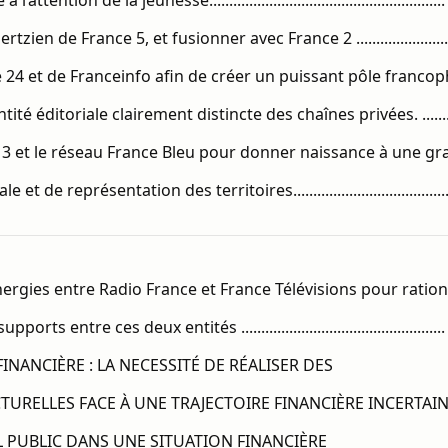
l’attention de la jeunesse.........................................................
ertzien de France 5, et fusionner avec France 2 ........................
e 24 et de Franceinfo afin de créer un puissant pôle franco
ntité éditoriale clairement distincte des chaînes privées. .......
 3 et le réseau France Bleu pour donner naissance à une g
et de représentation des territoires.....................................
nergies entre Radio France et France Télévisions pour rationa
ts entre ces deux entités ..................................................
 FINANCIÈRE : LA NECESSITÉ DE RÉALISER DES
RELLES FACE À UNE TRAJECTOIRE FINANCIÈRE INCERTAINE
L PUBLIC DANS UNE SITUATION FINANCIÈRE