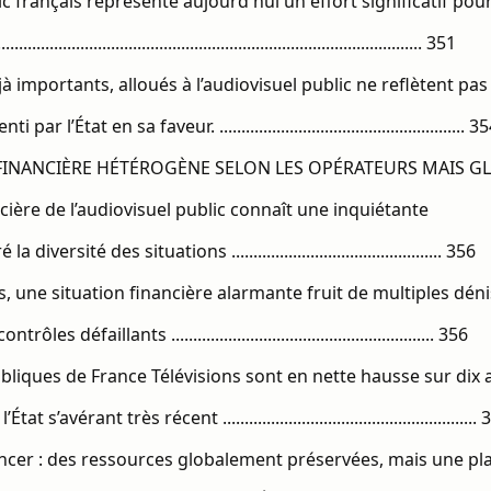
lic français représente aujourd'hui un effort significatif pou
............................................................................................. 351
jà importants, alloués à l’audiovisuel public ne reflètent pas 
ar l’État en sa faveur. ........................................................ 3
INANCIÈRE HÉTÉROGÈNE SELON LES OPÉRATEURS MAIS GLOBALEMENT
ncière de l’audiovisuel public connaît une inquiétante
iversité des situations ................................................ 356
s, une situation financière alarmante fruit de multiples déni
 défaillants ............................................................ 356
ubliques de France Télévisions sont en nette hausse sur dix a
avérant très récent ..........................................................
ancer : des ressources globalement préservées, mais une pla