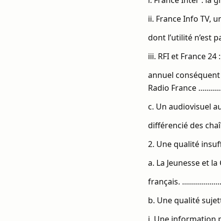
i. France Inter : la gra
ii. France Info TV, 
dont l’utilité n’est pas démo
iii. RFI et France 
annuel conséquent 
Radio France ................
c. Un audiovisuel a
différencié des chaînes 
2. Une qualité insuffisan
a. La Jeunesse et l
français. .......................
b. Une qualité sujette à déba
i. Une information p