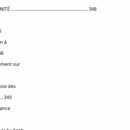
............................................... 348
8
on à
48
cement sur
ose des
.. 349
rance