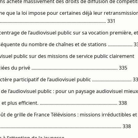
sions achète massivement des droits de diffusion de compétit
e que la loi impose pour certaines déjà leur retransmission
........................................................................................ 331
centrage de l’audiovisuel public sur sa vocation première, e
quente du nombre de chaînes et de stations .................... 3
visuel public sur des missions de service public clairement
 privé ...................................................................... 335
e participatif de l’audiovisuel public ................................ 3
n de l’audiovisuel public : pour un paysage audiovisuel mieux
us efficient. ............................................................... 338
oût de grille de France Télévisions : missions irréductibles e
.......................................................................................... 338