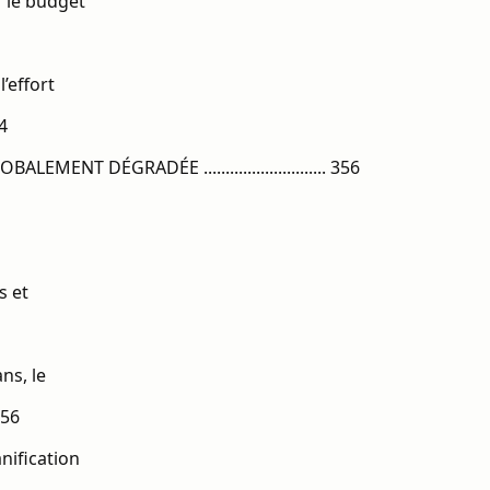
r le budget
l’effort
54
 DÉGRADÉE ............................ 356
s et
ns, le
 356
nification