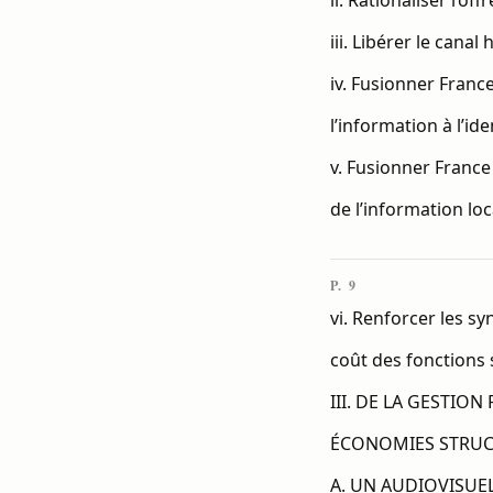
ii. Rationaliser l’offre à 
iii. Libérer le canal h
iv. Fusionner Franc
l’information à l’ide
v. Fusionner France
de l’information locale 
P. 9
vi. Renforcer les sy
coût des fonctions suppor
III. DE LA GESTION
ÉCONOMIES STRUCTU
A. UN AUDIOVISUE