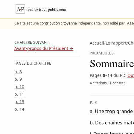
Aller au contenu
Ce site est une
contribution citoyenne
indépendante, non édité par l'As
CHAPITRE SUIVANT
Accueil
/
Le rapport
/
Ch
Avant-propos du Président →
PRÉAMBULES
Sommaire 
PAGES DU CHAPITRE
p. 8
Pages
8–14
du PDF
Ouv
p. 9
4 citations
·
1 constat
p. 10
p. 11
p. 13
P. 8
p. 14
a. Une trop grande profusi
b. Des chaînes mal différe