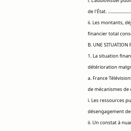
i. L'audiovisuel pub
de l'État. .......................
ii. Les montants, dé
financier total consenti p
B. UNE SITUATION F
1. La situation fina
détérioration malgré la d
a. France Télévision
de mécanismes de contrôles
i. Les ressources p
désengagement de l’État s’
ii. Un constat à nu