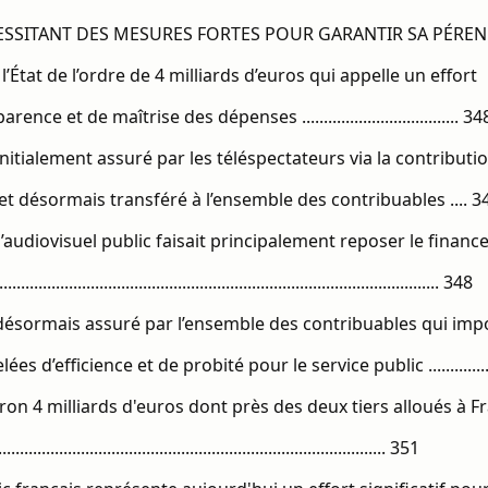
NT DES MESURES FORTES POUR GARANTIR SA PÉRENNITÉ ...................
’État de l’ordre de 4 milliards d’euros qui appelle un effort
ce et de maîtrise des dépenses .................................... 34
nitialement assuré par les téléspectateurs via la contributi
 et désormais transféré à l’ensemble des contribuables .... 3
 l’audiovisuel public faisait principalement reposer le finan
.......................................................................................... 348
 désormais assuré par l’ensemble des contribuables qui imp
es d’efficience et de probité pour le service public ..............
ron 4 milliards d'euros dont près des deux tiers alloués à F
................................................................................... 351