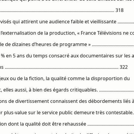
............................................................................................. 318
sés qui attirent une audience faible et vieillissante ................
l’externalisation de la production, « France Télévisions ne c
 de dizaines d’heures de programme » ..................................
26 % en 5 ans du temps consacré aux documentaires sur les
...................................................................................... 322
s jeux ou de la fiction, la qualité comme la disproportion du
les aussi, à bien des égards critiquables. ............................
ions de divertissement connaissent des débordements liés à
plus-value sur le service public demeure très contestable. ..
 dont la qualité doit être rehaussée .......................................