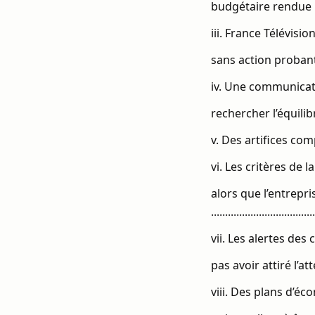
budgétaire rendue imposs
iii. France Télévis
sans action probante pour
iv. Une communicat
rechercher l’équilibre budgé
v. Des artifices comptab
vi. Les critères de
alors que l’entrepri
...................................
vii. Les alertes de
pas avoir attiré l’attenti
viii. Des plans d’éc