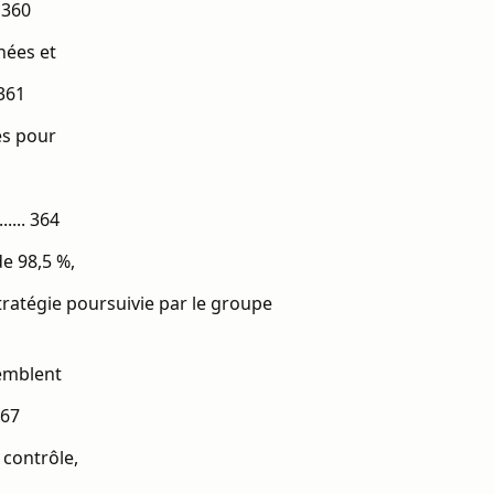
. 360
nées et
. 361
es pour
...... 364
de 98,5 %,
stratégie poursuivie par le groupe
semblent
 367
 contrôle,