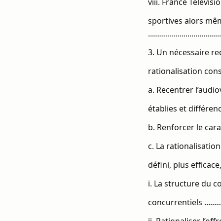
viii. France Télévi
sportives alors mêm
...................................
3. Un nécessaire re
rationalisation consé
a. Recentrer l’audio
établies et différenciées du
b. Renforcer le caractèr
c. La rationalisatio
défini, plus efficace, et pl
i. La structure du c
concurrentiels .................