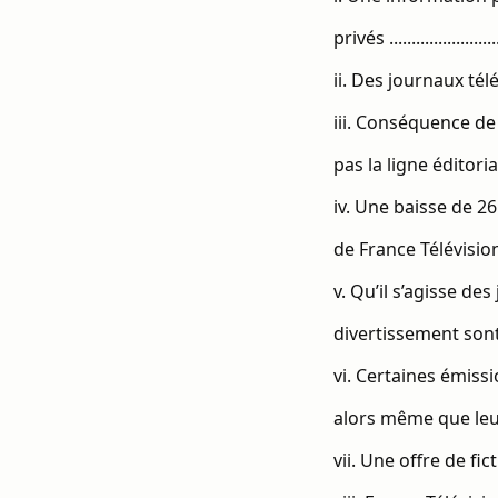
privés ...........................
ii. Des journaux télévi
iii. Conséquence de 
pas la ligne éditoriale
iv. Une baisse de 
de France Télévisions .........
v. Qu’il s’agisse de
divertissement sont, el
vi. Certaines émiss
alors même que leur 
vii. Une offre de fiction