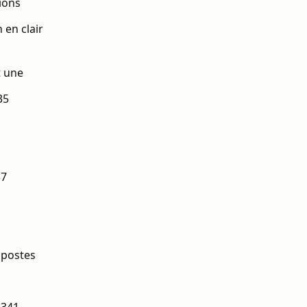
ions
 en clair
t une
35
37
t postes