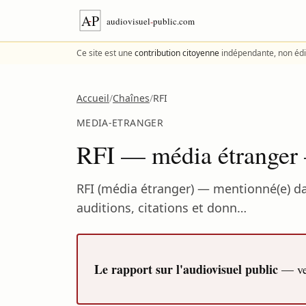
Aller au contenu
Ce site est une
contribution citoyenne
indépendante, non édi
Accueil
/
Chaînes
/
RFI
MEDIA-ETRANGER
RFI — média étranger 
RFI (média étranger) — mentionné(e) dan
auditions, citations et donn…
Le rapport sur l'audiovisuel public
— ver