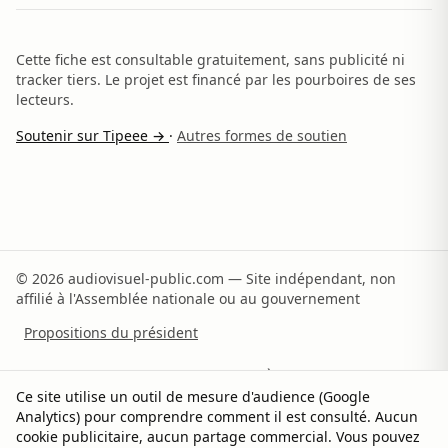
Cette fiche est consultable gratuitement, sans publicité ni
tracker tiers. Le projet est financé par les pourboires de ses
lecteurs.
Soutenir sur Tipeee →
·
Autres formes de soutien
© 2026 audiovisuel-public.com — Site indépendant, non
affilié à l'Assemblée nationale ou au gouvernement
Propositions du président
Recommandations du rapporteur
À propos
Ce site utilise un outil de mesure d'audience (Google
Analytics) pour comprendre comment il est consulté. Aucun
Méthodologie
Sources
Contact
Soutenir
cookie publicitaire, aucun partage commercial. Vous pouvez