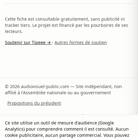
Cette fiche est consultable gratuitement, sans publicité ni
tracker tiers. Le projet est financé par les pourboires de ses
lecteurs.
Soutenir sur Tipeee →
·
Autres formes de soutien
© 2026 audiovisuel-public.com — Site indépendant, non
affilié à l'Assemblée nationale ou au gouvernement
Propositions du président
Recommandations du rapporteur
À propos
Ce site utilise un outil de mesure d'audience (Google
Analytics) pour comprendre comment il est consulté. Aucun
Méthodologie
Sources
Contact
Soutenir
cookie publicitaire, aucun partage commercial. Vous pouvez