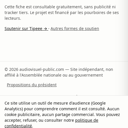
Cette fiche est consultable gratuitement, sans publicité ni
tracker tiers. Le projet est financé par les pourboires de ses
lecteurs.
Soutenir sur Tipeee →
·
Autres formes de soutien
© 2026 audiovisuel-public.com — Site indépendant, non
affilié à l'Assemblée nationale ou au gouvernement
Propositions du président
Recommandations du rapporteur
À propos
Ce site utilise un outil de mesure d'audience (Google
Analytics) pour comprendre comment il est consulté. Aucun
Méthodologie
Sources
Contact
Soutenir
cookie publicitaire, aucun partage commercial. Vous pouvez
accepter, refuser, ou consulter notre
politique de
Confidentialité
Gérer les cookies
confidentialité
.