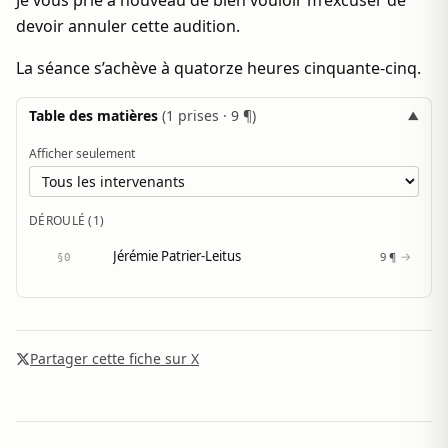
Je vous prie à nouveau de bien vouloir m’excuser de
devoir annuler cette audition.
La séance s’achève à quatorze heures cinquante-cinq.
Table des matières
(1 prises · 9 ¶)
Afficher seulement
DÉROULÉ (1)
Jérémie Patrier-Leitus
→
9 ¶
§0
Partager cette fiche sur X