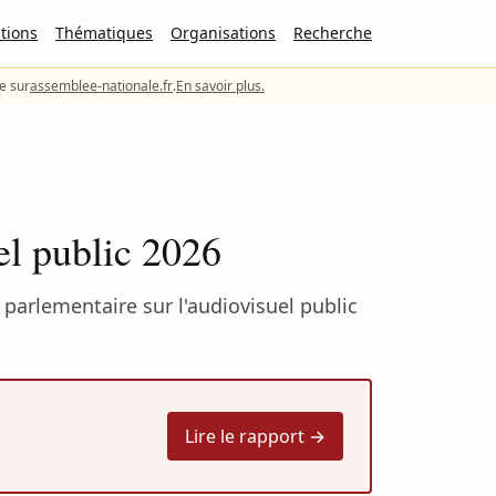
tions
Thématiques
Organisations
Recherche
le sur
assemblee-nationale.fr
.
En savoir plus.
l public 2026
arlementaire sur l'audiovisuel public
Lire le rapport →