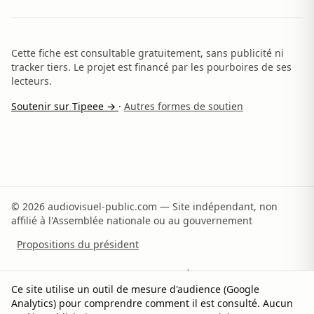
Cette fiche est consultable gratuitement, sans publicité ni
tracker tiers. Le projet est financé par les pourboires de ses
lecteurs.
Soutenir sur Tipeee →
·
Autres formes de soutien
© 2026 audiovisuel-public.com — Site indépendant, non
affilié à l'Assemblée nationale ou au gouvernement
Propositions du président
Recommandations du rapporteur
À propos
Ce site utilise un outil de mesure d'audience (Google
Analytics) pour comprendre comment il est consulté. Aucun
Méthodologie
Sources
Contact
Soutenir