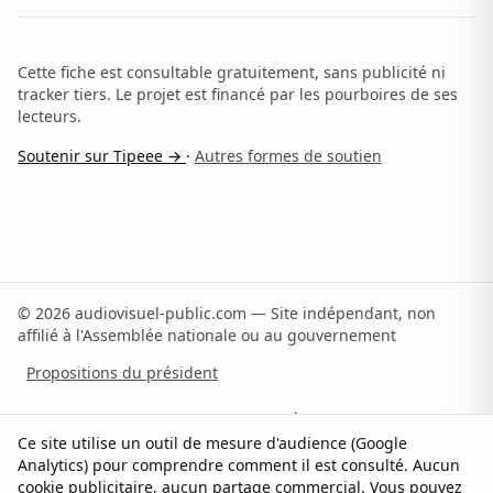
Cette fiche est consultable gratuitement, sans publicité ni
tracker tiers. Le projet est financé par les pourboires de ses
lecteurs.
Soutenir sur Tipeee →
·
Autres formes de soutien
© 2026 audiovisuel-public.com — Site indépendant, non
affilié à l'Assemblée nationale ou au gouvernement
Propositions du président
Recommandations du rapporteur
À propos
Ce site utilise un outil de mesure d'audience (Google
Analytics) pour comprendre comment il est consulté. Aucun
Méthodologie
Sources
Contact
Soutenir
cookie publicitaire, aucun partage commercial. Vous pouvez