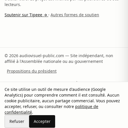
lecteurs.
Soutenir sur Tipeee →
·
Autres formes de soutien
© 2026 audiovisuel-public.com — Site indépendant, non
affilié à l'Assemblée nationale ou au gouvernement
Propositions du président
Recommandations du rapporteur
À propos
Ce site utilise un outil de mesure d'audience (Google
Analytics) pour comprendre comment il est consulté. Aucun
Méthodologie
Sources
Contact
Soutenir
cookie publicitaire, aucun partage commercial. Vous pouvez
accepter, refuser, ou consulter notre
politique de
Confidentialité
Gérer les cookies
confidentialité
.
Partager sur X
Refuser
Accepter