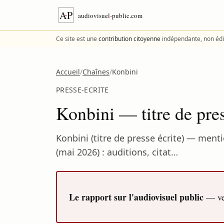
Aller au contenu
Ce site est une
contribution citoyenne
indépendante, non édi
Accueil
/
Chaînes
/
Konbini
PRESSE-ECRITE
Konbini — titre de pre
Konbini (titre de presse écrite) — ment
(mai 2026) : auditions, citat…
Le rapport sur l'audiovisuel public
— ver