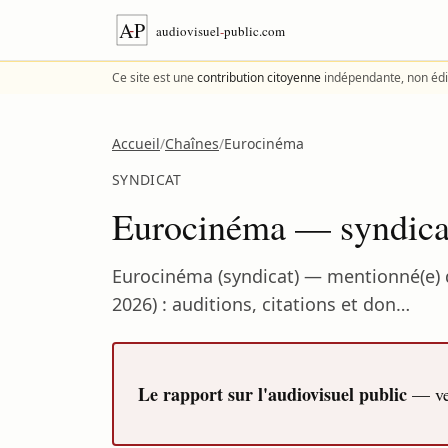
Aller au contenu
Ce site est une
contribution citoyenne
indépendante, non édi
Accueil
/
Chaînes
/
Eurocinéma
SYNDICAT
Eurocinéma — syndicat
Eurocinéma (syndicat) — mentionné(e) d
2026) : auditions, citations et don…
Le rapport sur l'audiovisuel public
— ver