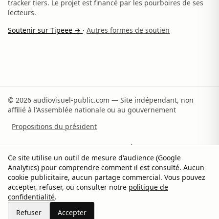
tracker tiers. Le projet est financé par les pourboires de ses
lecteurs.
Soutenir sur Tipeee →
·
Autres formes de soutien
© 2026 audiovisuel-public.com — Site indépendant, non
affilié à l'Assemblée nationale ou au gouvernement
Propositions du président
Recommandations du rapporteur
À propos
Ce site utilise un outil de mesure d'audience (Google
Analytics) pour comprendre comment il est consulté. Aucun
Méthodologie
Sources
Contact
Soutenir
cookie publicitaire, aucun partage commercial. Vous pouvez
accepter, refuser, ou consulter notre
politique de
Confidentialité
Gérer les cookies
confidentialité
.
Partager sur X
Refuser
Accepter