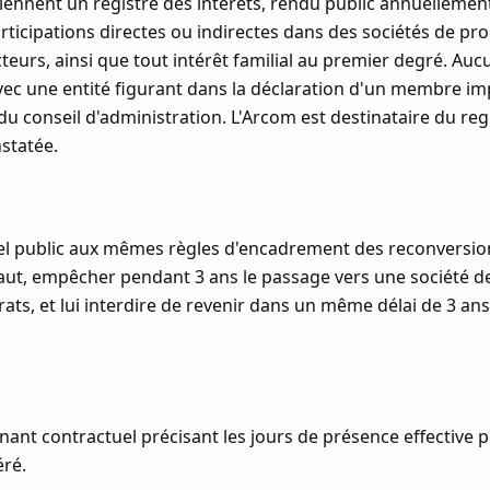
 tiennent un registre des intérêts, rendu public annuellemen
rticipations directes ou indirectes dans des sociétés de pr
eurs, ainsi que tout intérêt familial au premier degré. Au
ec une entité figurant dans la déclaration d'un membre im
u conseil d'administration. L'Arcom est destinataire du regis
nstatée.
el public aux mêmes règles d'encadrement des reconversions
aut, empêcher pendant 3 ans le passage vers une société de
trats, et lui interdire de revenir dans un même délai de 3 an
enant contractuel précisant les jours de présence effective
éré.