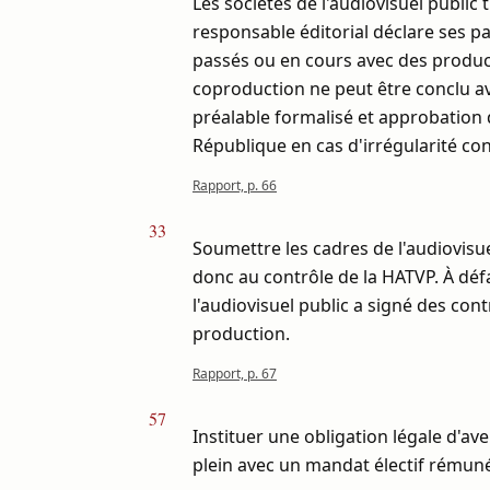
Les sociétés de l'audiovisuel public
responsable éditorial déclare ses pa
passés ou en cours avec des product
coproduction ne peut être conclu av
préalable formalisé et approbation d
République en cas d'irrégularité co
Rapport, p. 66
33
Soumettre les cadres de l'audiovisu
donc au contrôle de la HATVP. À déf
l'audiovisuel public a signé des con
production.
Rapport, p. 67
57
Instituer une obligation légale d'av
plein avec un mandat électif rémun