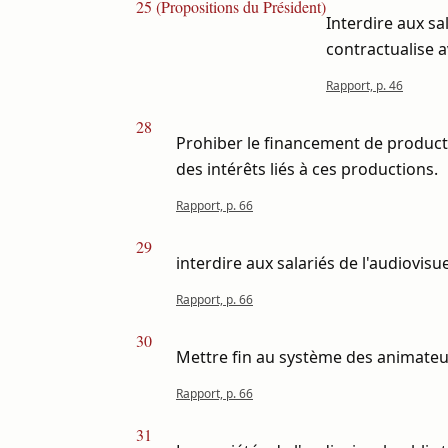
25 (Propositions du Président)
Interdire aux sa
contractualise a
Rapport, p. 46
28
Prohiber le financement de producti
des intérêts liés à ces productions.
Rapport, p. 66
29
interdire aux salariés de l'audiovisue
Rapport, p. 66
30
Mettre fin au système des animateu
Rapport, p. 66
31