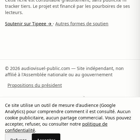
tracker tiers. Le projet est financé par les pourboires de ses
lecteurs.
Soutenir sur Tipeee →
·
Autres formes de soutien
© 2026 audiovisuel-public.com — Site indépendant, non
affilié à l'Assemblée nationale ou au gouvernement
Propositions du président
Recommandations du rapporteur
À propos
Ce site utilise un outil de mesure d'audience (Google
Analytics) pour comprendre comment il est consulté. Aucun
Méthodologie
Sources
Contact
Soutenir
cookie publicitaire, aucun partage commercial. Vous pouvez
accepter, refuser, ou consulter notre
politique de
Confidentialité
Gérer les cookies
confidentialité
.