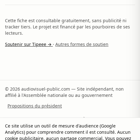
Cette fiche est consultable gratuitement, sans publicité ni
tracker tiers. Le projet est financé par les pourboires de ses
lecteurs.
Soutenir sur Tipeee →
·
Autres formes de soutien
© 2026 audiovisuel-public.com — Site indépendant, non
affilié à l'Assemblée nationale ou au gouvernement
Propositions du président
Recommandations du rapporteur
À propos
Ce site utilise un outil de mesure d'audience (Google
Analytics) pour comprendre comment il est consulté. Aucun
Méthodologie
Sources
Contact
Soutenir
cookie publicitaire, aucun partage commercial. Vous pouvez