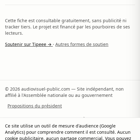
Cette fiche est consultable gratuitement, sans publicité ni
tracker tiers. Le projet est financé par les pourboires de ses
lecteurs.
Soutenir sur Tipeee →
·
Autres formes de soutien
© 2026 audiovisuel-public.com — Site indépendant, non
affilié à l'Assemblée nationale ou au gouvernement
Propositions du président
Recommandations du rapporteur
À propos
Ce site utilise un outil de mesure d'audience (Google
Analytics) pour comprendre comment il est consulté. Aucun
Méthodologie
Sources
Contact
Soutenir
cookie publicitaire, aucun partage commercial. Vous pouvez