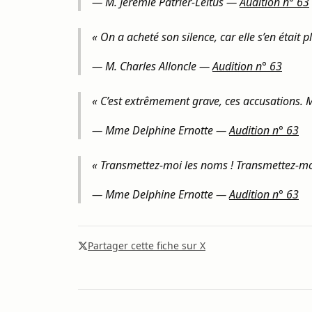
—
M. Jérémie Patrier-Leitus
—
Audition n° 63
« On a acheté son silence, car elle s’en était 
—
M. Charles Alloncle
—
Audition n° 63
« C’est extrêmement grave, ces accusations. M
—
Mme Delphine Ernotte
—
Audition n° 63
« Transmettez-moi les noms ! Transmettez-moi 
—
Mme Delphine Ernotte
—
Audition n° 63
Partager cette fiche sur X