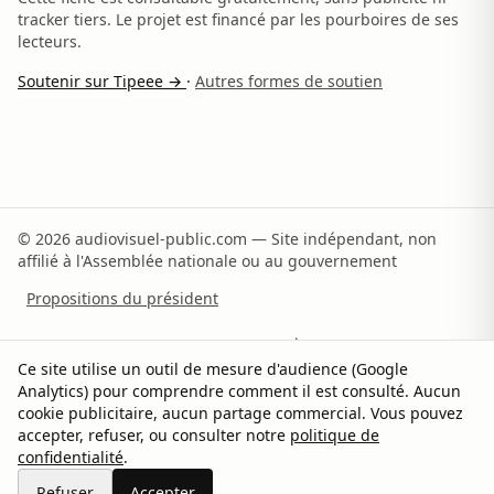
tracker tiers. Le projet est financé par les pourboires de ses
lecteurs.
Soutenir sur Tipeee →
·
Autres formes de soutien
© 2026 audiovisuel-public.com — Site indépendant, non
affilié à l'Assemblée nationale ou au gouvernement
Propositions du président
Recommandations du rapporteur
À propos
Ce site utilise un outil de mesure d'audience (Google
Analytics) pour comprendre comment il est consulté. Aucun
Méthodologie
Sources
Contact
Soutenir
cookie publicitaire, aucun partage commercial. Vous pouvez
accepter, refuser, ou consulter notre
politique de
Confidentialité
Gérer les cookies
confidentialité
.
Partager sur X
Refuser
Accepter