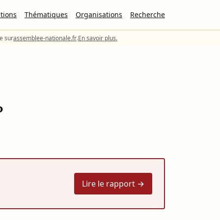
tions
Thématiques
Organisations
Recherche
le sur
assemblee-nationale.fr
.
En savoir plus.
P
Lire le rapport →