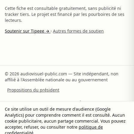
Cette fiche est consultable gratuitement, sans publicité ni
tracker tiers. Le projet est financé par les pourboires de ses
lecteurs.
Soutenir sur Tipeee →
·
Autres formes de soutien
© 2026 audiovisuel-public.com — Site indépendant, non
affilié à l'Assemblée nationale ou au gouvernement
Propositions du président
Recommandations du rapporteur
À propos
Ce site utilise un outil de mesure d'audience (Google
Analytics) pour comprendre comment il est consulté. Aucun
Méthodologie
Sources
Contact
Soutenir
cookie publicitaire, aucun partage commercial. Vous pouvez
accepter, refuser, ou consulter notre
politique de
Confidentialité
Gérer les cookies
confidentialité
.