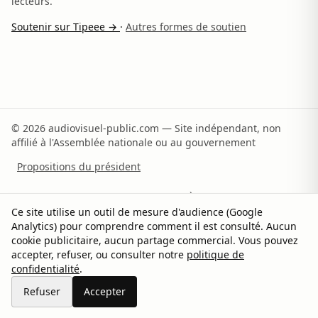
lecteurs.
Soutenir sur Tipeee →
·
Autres formes de soutien
© 2026 audiovisuel-public.com — Site indépendant, non
affilié à l'Assemblée nationale ou au gouvernement
Propositions du président
Recommandations du rapporteur
À propos
Ce site utilise un outil de mesure d'audience (Google
Analytics) pour comprendre comment il est consulté. Aucun
Méthodologie
Sources
Contact
Soutenir
cookie publicitaire, aucun partage commercial. Vous pouvez
accepter, refuser, ou consulter notre
politique de
Confidentialité
Gérer les cookies
confidentialité
.
Partager sur X
Refuser
Accepter