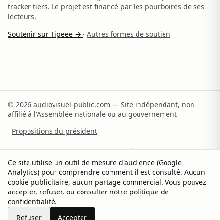
tracker tiers. Le projet est financé par les pourboires de ses
lecteurs.
Soutenir sur Tipeee →
·
Autres formes de soutien
© 2026 audiovisuel-public.com — Site indépendant, non
affilié à l'Assemblée nationale ou au gouvernement
Propositions du président
Recommandations du rapporteur
À propos
Ce site utilise un outil de mesure d'audience (Google
Analytics) pour comprendre comment il est consulté. Aucun
Méthodologie
Sources
Contact
Soutenir
cookie publicitaire, aucun partage commercial. Vous pouvez
accepter, refuser, ou consulter notre
politique de
Confidentialité
Gérer les cookies
confidentialité
.
Partager sur X
Refuser
Accepter