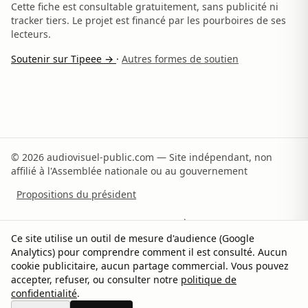
Cette fiche est consultable gratuitement, sans publicité ni
tracker tiers. Le projet est financé par les pourboires de ses
lecteurs.
Soutenir sur Tipeee →
·
Autres formes de soutien
© 2026 audiovisuel-public.com — Site indépendant, non
affilié à l'Assemblée nationale ou au gouvernement
Propositions du président
Recommandations du rapporteur
À propos
Ce site utilise un outil de mesure d'audience (Google
Analytics) pour comprendre comment il est consulté. Aucun
Méthodologie
Sources
Contact
Soutenir
cookie publicitaire, aucun partage commercial. Vous pouvez
accepter, refuser, ou consulter notre
politique de
Confidentialité
Gérer les cookies
confidentialité
.