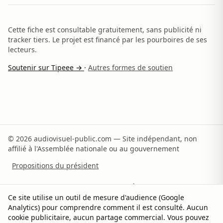
Cette fiche est consultable gratuitement, sans publicité ni
tracker tiers. Le projet est financé par les pourboires de ses
lecteurs.
Soutenir sur Tipeee →
·
Autres formes de soutien
© 2026 audiovisuel-public.com — Site indépendant, non
affilié à l'Assemblée nationale ou au gouvernement
Propositions du président
Recommandations du rapporteur
À propos
Ce site utilise un outil de mesure d'audience (Google
Analytics) pour comprendre comment il est consulté. Aucun
Méthodologie
Sources
Contact
Soutenir
cookie publicitaire, aucun partage commercial. Vous pouvez